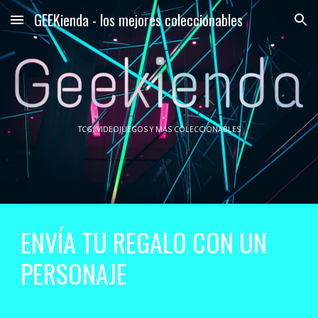
GEEKienda - los mejores coleccionables
Skip to main content
Skip to navigation
TCG
, VIDEOJUEGOS Y MÁS COLECCIONABLES
ENVÍA TU REGALO CON UN
PERSONAJE