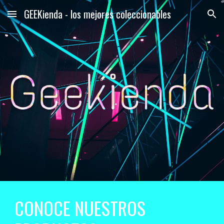
GEEKienda - los mejores coleccionables
Skip to main content
Skip to navigation
CONOCE NUESTROS